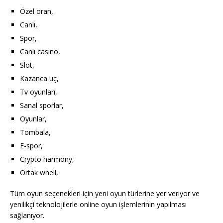
Özel oran,
Canlı,
Spor,
Canlı casino,
Slot,
Kazanca uç,
Tv oyunları,
Sanal sporlar,
Oyunlar,
Tombala,
E-spor,
Crypto harmony,
Ortak whell,
Tüm oyun seçenekleri için yeni oyun türlerine yer veriyor ve
yenilikçi teknolojilerle online oyun işlemlerinin yapılması
sağlanıyor.