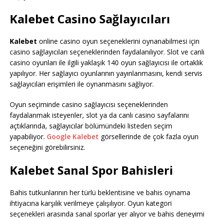
Kalebet Casino Sağlayıcıları
Kalebet
online casino oyun seçeneklerini oynanabilmesi için
casino sağlayıcıları seçeneklerinden faydalanılıyor. Slot ve canlı
casino oyunları ile ilgili yaklaşık 140 oyun sağlayıcısı ile ortaklık
yapılıyor. Her sağlayıcı oyunlarının yayınlanmasını, kendi servis
sağlayıcıları erişimleri ile oynanmasını sağlıyor.
Oyun seçiminde casino sağlayıcısı seçeneklerinden
faydalanmak isteyenler, slot ya da canlı casino sayfalarını
açtıklarında, sağlayıcılar bölümündeki listeden seçim
yapabiliyor.
Google Kalebet
görsellerinde de çok fazla oyun
seçeneğini görebilirsiniz.
Kalebet Sanal Spor Bahisleri
Bahis tutkunlarının her türlü beklentisine ve bahis oynama
ihtiyacına karşılık verilmeye çalışılıyor. Oyun kategori
seçenekleri arasında sanal sporlar yer alıyor ve bahis deneyimi