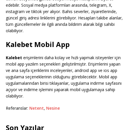
edebilir. Sosyal medya platformları arasında, telegram, X,
ınstagram ve tiktok yer alıyor. Bahis severler, ziyaretlerinde,
güncel giriş adresi linklerini görebiliyor. Hesapları takibe alanlar,
tüm güncellemeler ile ilgili anında bildirim alarak bilgi sahibi
olabiliyor.
Kalebet Mobil App
Kalebet
erişimlerini daha kolay ve hızlı yapmak isteyenler için
mobil app yazılım seçenekleri geliştirilmiştir. Erişimlerini yapan
ve ana sayfa içeriklerini inceleyenler, android app ve ios app
uygulama seçeneklerinin olduğunu görebilecektir. Mobil app
uygulamalarından birisi tıklayanlar, uygulama indirme sayfasını
açıyor ve indirme işlemini yaparak mobil uygulamaya sahip
olabiliyor.
Referanslar:
Netent
,
Nesine
Son Yazılar