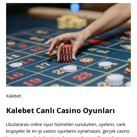
Kalebet
Kalebet Canlı Casino Oyunları
Uluslararası online oyun hizmetleri sunulurken, üyelerin, canlı
krupiyeler ile en iyi casino oyunlarını oynamasını, gerçek casino