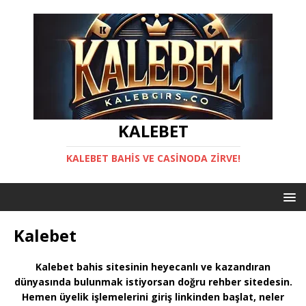
KALEBET
KALEBET BAHIS VE CASINODA ZIRVE!
Kalebet
Kalebet bahis sitesinin heyecanlı ve kazandıran
dünyasında bulunmak istiyorsan doğru rehber sitedesin.
Hemen üyelik işlemelerini giriş linkinden başlat, neler