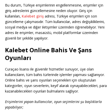
Bu durum, Türkiye erişimlerinin engellenmesine, erişimler için
giriş adreslerini güncellemesine neden oluyor. Giriş için
kullanılan,
Kalebet giriş
adresi, Türkiye erişimleri için son
güncelleme çalışmasıdır. Tüm kullanıcılar, adres değişikliklerini,
sosyal medya ve diğer iletişimler üzerinden öğrenebiliyor. Yeni
adres ile erişimler, masaüstü, mobil platformlar üzerinden
güvenli bir şekilde yapılıyor.
Kalebet Online Bahis Ve Şans
Oyunları
Curaçao lisansı ile güvenilir hizmetler sunuyor, üye olan
kullanıcıların, tüm bahis türlerinde işlemler yapması sağlanıyor.
Online bahis ve şans oyunları seçenekleri için oluşturulan
kategoriler, oyun severlerin, keyif alarak oynayabilecekleri, para
kazanabilecekleri oyunları bulmalarını sağlıyor.
Erişimlerini yapan kullanıcılar, oyun seçimlerini şu başlıklarla
yapabiliyor;