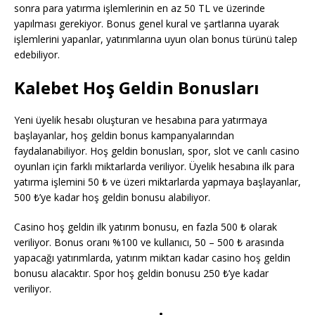
sonra para yatırma işlemlerinin en az 50 TL ve üzerinde
yapılması gerekiyor. Bonus genel kural ve şartlarına uyarak
işlemlerini yapanlar, yatırımlarına uyun olan bonus türünü talep
edebiliyor.
Kalebet Hoş Geldin Bonusları
Yeni üyelik hesabı oluşturan ve hesabına para yatırmaya
başlayanlar, hoş geldin bonus kampanyalarından
faydalanabiliyor. Hoş geldin bonusları, spor, slot ve canlı casino
oyunları için farklı miktarlarda veriliyor. Üyelik hesabına ilk para
yatırma işlemini 50 ₺ ve üzeri miktarlarda yapmaya başlayanlar,
500 ₺’ye kadar hoş geldin bonusu alabiliyor.
Casino hoş geldin ilk yatırım bonusu, en fazla 500 ₺ olarak
veriliyor. Bonus oranı %100 ve kullanıcı, 50 – 500 ₺ arasında
yapacağı yatırımlarda, yatırım miktarı kadar casino hoş geldin
bonusu alacaktır. Spor hoş geldin bonusu 250 ₺’ye kadar
veriliyor.