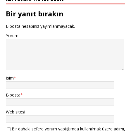
Bir yanıt bırakın
E-posta hesabınız yayımlanmayacak.
Yorum
İsim
*
E-posta
*
Web sitesi
Bir dahaki sefere yorum yaptığımda kullanılmak üzere adımı,