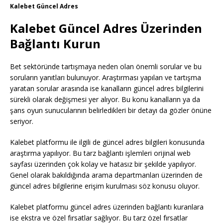
Kalebet Güncel Adres
Kalebet Güncel Adres Üzerinden
Bağlantı Kurun
Bet sektöründe tartışmaya neden olan önemli sorular ve bu
soruların yanıtları bulunuyor. Araştırması yapılan ve tartışma
yaratan sorular arasında ise kanalların güncel adres bilgilerini
sürekli olarak değişmesi yer alıyor. Bu konu kanalların ya da
şans oyun sunucularının belirledikleri bir detayı da gözler önüne
seriyor.
Kalebet platformu ile ilgili de güncel adres bilgileri konusunda
araştırma yapılıyor. Bu tarz bağlantı işlemleri orijinal web
sayfası üzerinden çok kolay ve hatasız bir şekilde yapılıyor.
Genel olarak bakıldığında arama departmanları üzerinden de
güncel adres bilgilerine erişim kurulması söz konusu oluyor.
Kalebet platformu güncel adres üzerinden bağlantı kuranlara
ise ekstra ve özel fırsatlar sağlıyor. Bu tarz özel fırsatlar