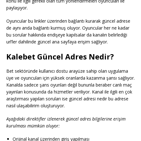
konu ile ilgili gerekli olan tüm yönlendirmeleri oyuncuları ile
paylaşıyor.
Oyuncular bu linkler üzerinden bağlantı kurarak güncel adrese
de aynı anda bağlantı kurmuş oluyor. Oyuncular her ne kadar
bu sorular hakkında endişeye kapılsalar da kanalın belirlediği
url’ler dahilinde güncel ana sayfaya erişim sağlıyor.
Kalebet Güncel Adres Nedir?
Bet sektöründe kullanıcı dostu arayüze sahip olan uygulama
üye ve oyuncuları için yüksek oranlarda kazanma şansı sağlıyor.
Kanalda sadece şans oyunları değil bununla beraber canlı maç
yayınları konusunda da hizmetler veriliyor. Kanal ile ilgili en çok
araştırması yapılan soruları ise güncel adresi nedir bu adrese
nasıl ulaşabilirim oluşturuyor.
Aşağıdaki direktifler izlenerek güncel adres bilgilerine erişim
kurulması mümkün oluyor:
Orijinal kanal üzerinden giriş yapılması