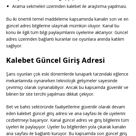
Arama sekmeleri üzerinden kalebet ile araştırma yapılması.
Bu iki önemli temel maddeleme kapsamında kanalın son ve en
güncel adres bilgilerine ulaşmak mümkün oluyor. Kanal bu
konu ile ilgili tüm bilgi paylaşımlarını üyelerine aktarıyor. Güncel
adres üzerinden bağlantı kuranlar ise oyunlara anında katılım
sağlıyor.
Kalebet Güncel Giriş Adresi
Şans oyunları çok eski dönemlerde lunapark tarzındaki eğlence
mekanlarında oynanırken teknolojik gelişmeler sayesinde
çevrimiçi olarak oynanabiliyor. Ancak bu kapsamda güvenilir ve
bilinen bir site tercihi yapılması dikkat çekiyor.
Bet ve bahis sektöründe faaliyetlerine güvenilir olarak devam
eden kalebet güncel giriş adresi ve ana sayfası ile de üyelerini
cezbetmeyi başarıyor. Kanal güncel adres ve giriş bilgilerini tüm
üyeleri ile paylaşıyor. Üyeler bu bilgilerden yola çıkarak kanalın
ana sayfası ile bağlantı kuruyor. Bu kapsamda son güncel giriş