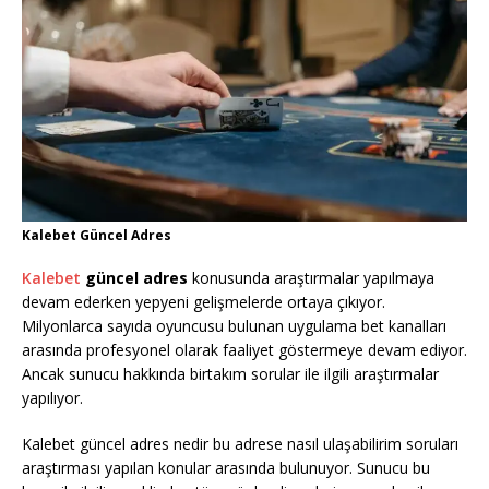
Kalebet Güncel Adres
Kalebet
güncel adres
konusunda araştırmalar yapılmaya
devam ederken yepyeni gelişmelerde ortaya çıkıyor.
Milyonlarca sayıda oyuncusu bulunan uygulama bet kanalları
arasında profesyonel olarak faaliyet göstermeye devam ediyor.
Ancak sunucu hakkında birtakım sorular ile ilgili araştırmalar
yapılıyor.
Kalebet güncel adres nedir bu adrese nasıl ulaşabilirim soruları
araştırması yapılan konular arasında bulunuyor. Sunucu bu