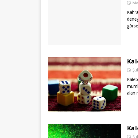
Ma
Kahra
deney
görse
Kal
Şu
Kaleb
mümkü
alan 
Kal
Şu