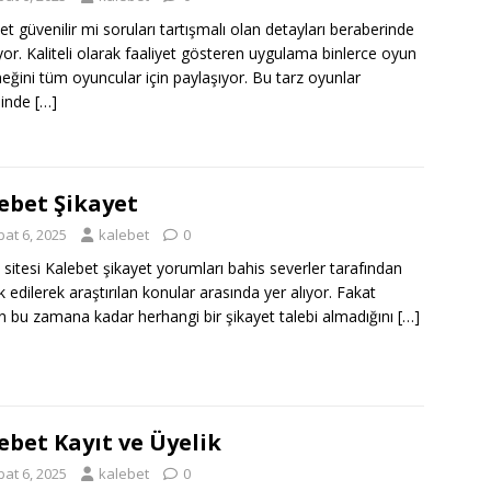
et güvenilir mi soruları tartışmalı olan detayları beraberinde
iyor. Kaliteli olarak faaliyet gösteren uygulama binlerce oyun
eğini tüm oyuncular için paylaşıyor. Bu tarz oyunlar
sinde
[…]
ebet Şikayet
bat 6, 2025
kalebet
0
 sitesi Kalebet şikayet yorumları bahis severler tarafından
 edilerek araştırılan konular arasında yer alıyor. Fakat
in bu zamana kadar herhangi bir şikayet talebi almadığını
[…]
ebet Kayıt ve Üyelik
bat 6, 2025
kalebet
0