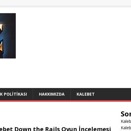
IK POLITIKASI
HAKKIMIZDA
KALEBET
So
Kaleb
Kaleb
ebet Down the Rails Oyun İncelemesi