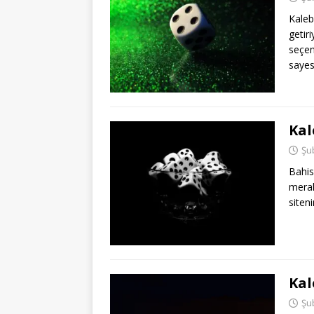
Kaleb
getir
seçen
saye
Kal
Şu
Bahis
merak
siten
Kal
Şu