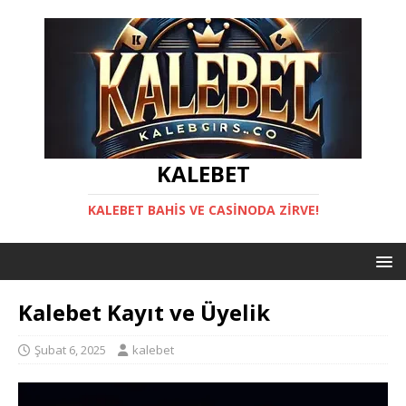
KALEBET
KALEBET BAHIS VE CASINODA ZIRVE!
Kalebet Kayıt ve Üyelik
Şubat 6, 2025
kalebet