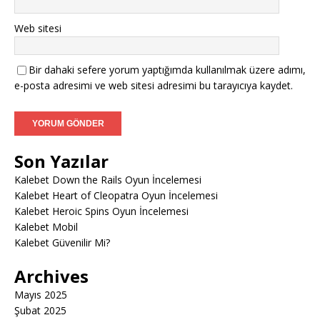
Web sitesi
Bir dahaki sefere yorum yaptığımda kullanılmak üzere adımı,
e-posta adresimi ve web sitesi adresimi bu tarayıcıya kaydet.
Son Yazılar
Kalebet Down the Rails Oyun İncelemesi
Kalebet Heart of Cleopatra Oyun İncelemesi
Kalebet Heroic Spins Oyun İncelemesi
Kalebet Mobil
Kalebet Güvenilir Mi?
Archives
Mayıs 2025
Şubat 2025