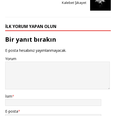
Kalebet Şikayet
İLK YORUM YAPAN OLUN
Bir yanıt bırakın
E-posta hesabınız yayımlanmayacak.
Yorum
İsim
*
E-posta
*