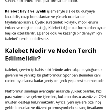
sunan, sektördeki öncü platformlardan biridir.
Kalebet kayıt ve üyelik
işlemleriyle siz de bu dünyaya
katılabilir, cazip bonuslardan ve yüksek oranlardan
faydalanabilirsiniz. Üyelik sürecindeki kolaylık, mobil erişim
imkanı ve müşteri desteği, Kalebet’i diğer platformlardan ayıran
başlıca özelliklerdir. Eğlence dolu ve kazançlı bir deneyim için
Kalebet’i tercih edebilirsiniz.
Kalebet Nedir ve Neden Tercih
Edilmelidir?
Kalebet, çevrim içi bahis sektöründe adını sıkça duyduğumuz
güvenilir ve yenilikçi bir platformdur. Spor bahislerinden canlı
casino oyunlarına kadar geniş bir içerik yelpazesi sunmaktadır.
Platformun sunduğu avantajlar arasında yüksek oranlar, hızlı
para yatırma ve çekme işlemleri, kullanıcı dostu arayüz ve 7/24
müşteri desteği bulunmaktadır. Ayrıca, yeni üyelere özel hoş
geldin bonusları ve düzenli promosyonlarla kazanç fırsatlarını