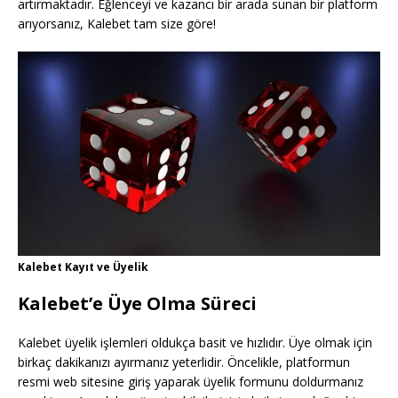
artırmaktadır. Eğlenceyi ve kazancı bir arada sunan bir platform
arıyorsanız, Kalebet tam size göre!
Kalebet Kayıt ve Üyelik
Kalebet’e Üye Olma Süreci
Kalebet üyelik işlemleri oldukça basit ve hızlıdır. Üye olmak için
birkaç dakikanızı ayırmanız yeterlidir. Öncelikle, platformun
resmi web sitesine giriş yaparak üyelik formunu doldurmanız